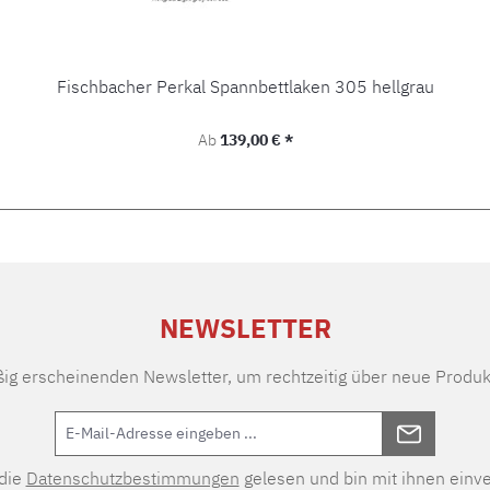
Fischbacher Perkal Spannbettlaken 305 hellgrau
Regulärer Preis:
Ab
139,00 € *
NEWSLETTER
ßig erscheinenden Newsletter, um rechtzeitig über neue Produk
 die
Datenschutzbestimmungen
gelesen und bin mit ihnen einv