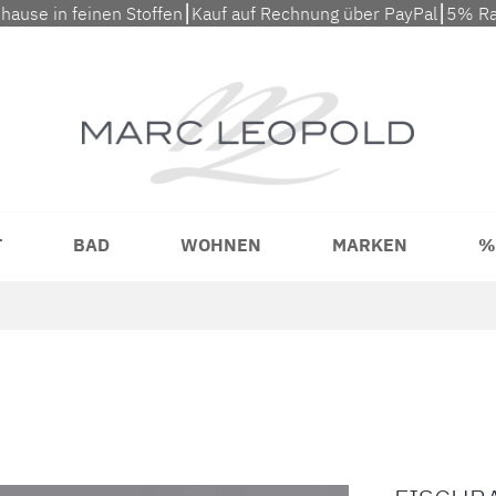
uhause in feinen Stoffen⎮Kauf auf Rechnung über PayPal⎮5% Ra
T
BAD
WOHNEN
MARKEN
%