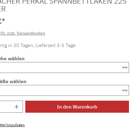
ACHER PERKAL SPANNBETTLAKEN 225
ER
€*
wSt. zzgl. Versandkosten
tig in 30 Tagen, Lieferzeit 3-5 Tage
öhe wählen
röße wählen
Anzahl: Gib den gewünschten Wert ein ode
In den Warenkorb
tel hinzufügen