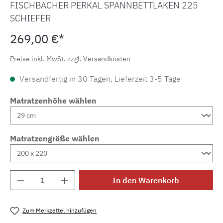
FISCHBACHER PERKAL SPANNBETTLAKEN 225
SCHIEFER
269,00 €*
Preise inkl. MwSt. zzgl. Versandkosten
Versandfertig in 30 Tagen, Lieferzeit 3-5 Tage
Matratzenhöhe wählen
Matratzengröße wählen
Produkt Anzahl: Gib den gewünschten Wert e
In den Warenkorb
Zum Merkzettel hinzufügen