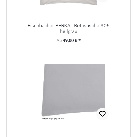
Fischbacher PERKAL Bettwäsche 305
hellgrau
Regulärer Preis:
Ab
49,00 € *