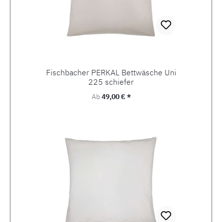
Fischbacher PERKAL Bettwäsche Uni
225 schiefer
Regulärer Preis:
Ab
49,00 € *