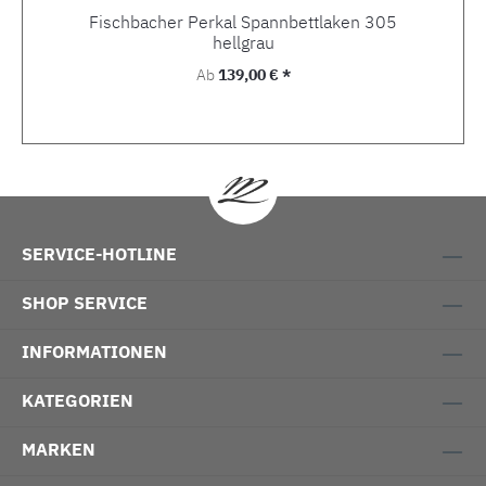
Fischbacher Perkal Spannbettlaken 305
hellgrau
Regulärer Preis:
Ab
139,00 € *
SERVICE-HOTLINE
SHOP SERVICE
INFORMATIONEN
KATEGORIEN
MARKEN