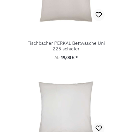
Fischbacher PERKAL Bettwäsche Uni
225 schiefer
Regulärer Preis:
Ab
49,00 € *