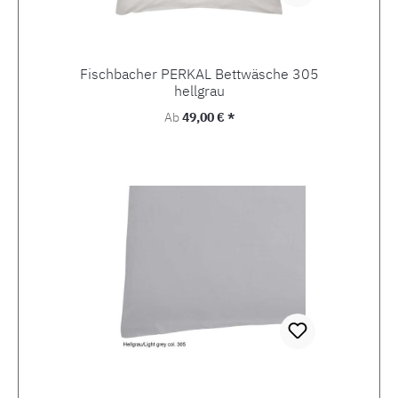
Fischbacher PERKAL Bettwäsche 305
hellgrau
Regulärer Preis:
Ab
49,00 € *