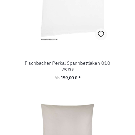
Fischbacher Perkal Spannbettlaken 010
weiss
Regulärer Preis:
Ab
159,00 € *