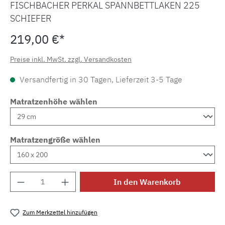
FISCHBACHER PERKAL SPANNBETTLAKEN 225
SCHIEFER
219,00 €*
Preise inkl. MwSt. zzgl. Versandkosten
Versandfertig in 30 Tagen, Lieferzeit 3-5 Tage
Matratzenhöhe wählen
Matratzengröße wählen
Produkt Anzahl: Gib den gewünschten Wert e
In den Warenkorb
Zum Merkzettel hinzufügen