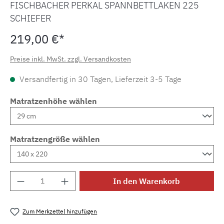
FISCHBACHER PERKAL SPANNBETTLAKEN 225
SCHIEFER
219,00 €*
Preise inkl. MwSt. zzgl. Versandkosten
Versandfertig in 30 Tagen, Lieferzeit 3-5 Tage
Matratzenhöhe wählen
Matratzengröße wählen
Produkt Anzahl: Gib den gewünschten Wert e
In den Warenkorb
Zum Merkzettel hinzufügen