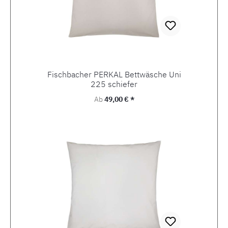
Fischbacher PERKAL Bettwäsche Uni
225 schiefer
Regulärer Preis:
Ab
49,00 € *