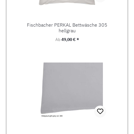
Fischbacher PERKAL Bettwäsche 305
hellgrau
Regulärer Preis:
Ab
49,00 € *