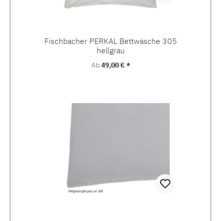
Fischbacher PERKAL Bettwäsche 305
hellgrau
Regulärer Preis:
Ab
49,00 € *