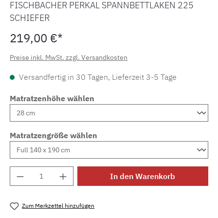
FISCHBACHER PERKAL SPANNBETTLAKEN 225
SCHIEFER
219,00 €*
Preise inkl. MwSt. zzgl. Versandkosten
Versandfertig in 30 Tagen, Lieferzeit 3-5 Tage
Matratzenhöhe wählen
Matratzengröße wählen
Produkt Anzahl: Gib den gewünschten Wert e
In den Warenkorb
Zum Merkzettel hinzufügen