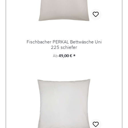
Fischbacher PERKAL Bettwäsche Uni
225 schiefer
Regulärer Preis:
Ab
49,00 € *