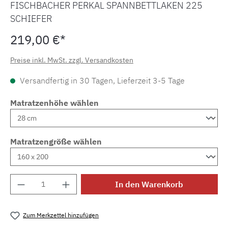
FISCHBACHER PERKAL SPANNBETTLAKEN 225
SCHIEFER
219,00 €*
Preise inkl. MwSt. zzgl. Versandkosten
Versandfertig in 30 Tagen, Lieferzeit 3-5 Tage
Matratzenhöhe wählen
Matratzengröße wählen
Produkt Anzahl: Gib den gewünschten Wert e
In den Warenkorb
Zum Merkzettel hinzufügen