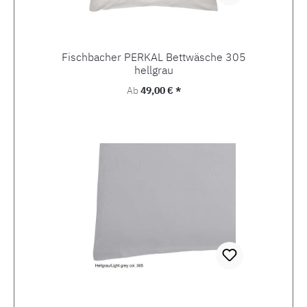
Fischbacher PERKAL Bettwäsche 305
hellgrau
Regulärer Preis:
Ab
49,00 € *