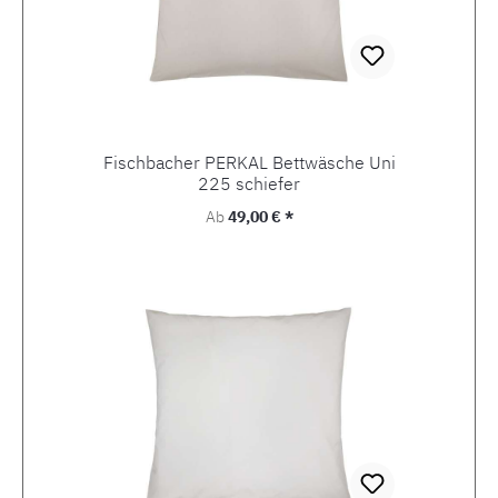
Fischbacher PERKAL Bettwäsche Uni
225 schiefer
Regulärer Preis:
Ab
49,00 € *