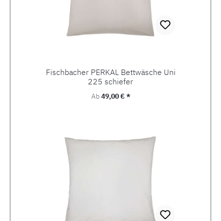
Fischbacher PERKAL Bettwäsche Uni
225 schiefer
Regulärer Preis:
Ab
49,00 € *