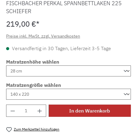
FISCHBACHER PERKAL SPANNBETTLAKEN 225
SCHIEFER
219,00 €*
Preise inkl. MwSt. zzgl. Versandkosten
Versandfertig in 30 Tagen, Lieferzeit 3-5 Tage
Matratzenhöhe wählen
Matratzengröße wählen
Produkt Anzahl: Gib den gewünschten Wert e
In den Warenkorb
Zum Merkzettel hinzufügen