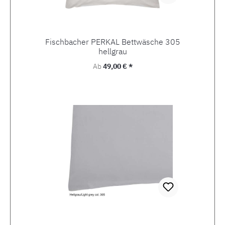
Fischbacher PERKAL Bettwäsche 305
hellgrau
Regulärer Preis:
Ab
49,00 € *