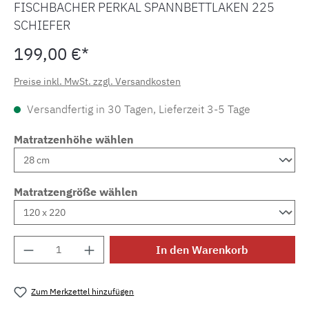
FISCHBACHER PERKAL SPANNBETTLAKEN 225
SCHIEFER
199,00 €*
Preise inkl. MwSt. zzgl. Versandkosten
Versandfertig in 30 Tagen, Lieferzeit 3-5 Tage
Matratzenhöhe wählen
Matratzengröße wählen
Produkt Anzahl: Gib den gewünschten Wert e
In den Warenkorb
Zum Merkzettel hinzufügen