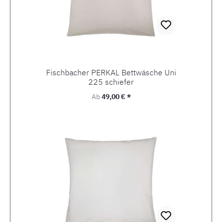
Fischbacher PERKAL Bettwäsche Uni
225 schiefer
Regulärer Preis:
Ab
49,00 € *