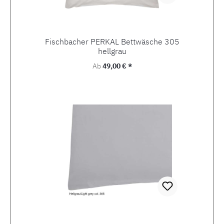
Fischbacher PERKAL Bettwäsche 305
hellgrau
Regulärer Preis:
Ab
49,00 € *