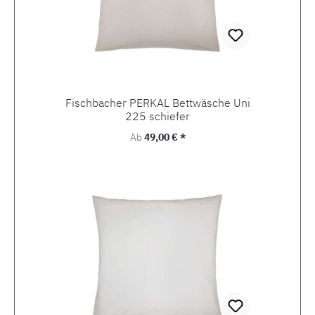
Fischbacher PERKAL Bettwäsche Uni
225 schiefer
Regulärer Preis:
Ab
49,00 € *