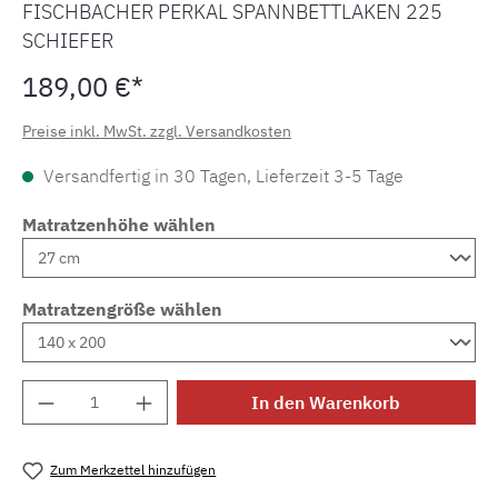
FISCHBACHER PERKAL SPANNBETTLAKEN 225
SCHIEFER
189,00 €*
Preise inkl. MwSt. zzgl. Versandkosten
Versandfertig in 30 Tagen, Lieferzeit 3-5 Tage
Matratzenhöhe wählen
Matratzengröße wählen
Produkt Anzahl: Gib den gewünschten Wert e
In den Warenkorb
Zum Merkzettel hinzufügen