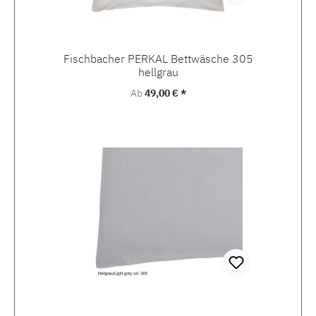
Fischbacher PERKAL Bettwäsche 305
hellgrau
Regulärer Preis:
Ab
49,00 € *