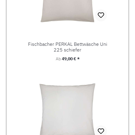
Fischbacher PERKAL Bettwäsche Uni
225 schiefer
Regulärer Preis:
Ab
49,00 € *