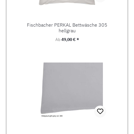
Fischbacher PERKAL Bettwäsche 305
hellgrau
Regulärer Preis:
Ab
49,00 € *