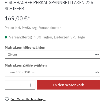
FISCHBACHER PERKAL SPANNBETTLAKEN 225
SCHIEFER
169,00 €*
Preise inkl. MwSt. zzgl. Versandkosten
Versandfertig in 30 Tagen, Lieferzeit 3-5 Tage
Matratzenhöhe wählen
Matratzengröße wählen
Produkt Anzahl: Gib den gewünschten Wert e
In den Warenkorb
Zum Merkzettel hinzufügen