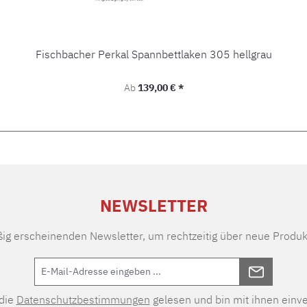
Fischbacher Perkal Spannbettlaken 305 hellgrau
Regulärer Preis:
Ab
139,00 € *
NEWSLETTER
ßig erscheinenden Newsletter, um rechtzeitig über neue Produk
 die
Datenschutzbestimmungen
gelesen und bin mit ihnen einv