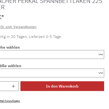
ACHER PERKAL SPANNBETTLAKEN 225
ER
€*
wSt. zzgl. Versandkosten
tig in 30 Tagen, Lieferzeit 3-5 Tage
öhe wählen
röße wählen
Anzahl: Gib den gewünschten Wert ein ode
In den Warenkorb
tel hinzufügen