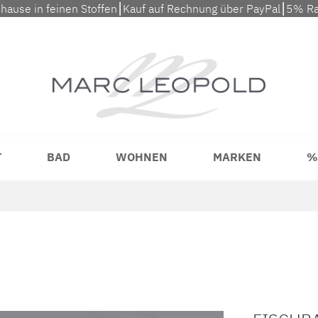
uhause in feinen Stoffen⎮Kauf auf Rechnung über PayPal⎮5% Ra
T
BAD
WOHNEN
MARKEN
%