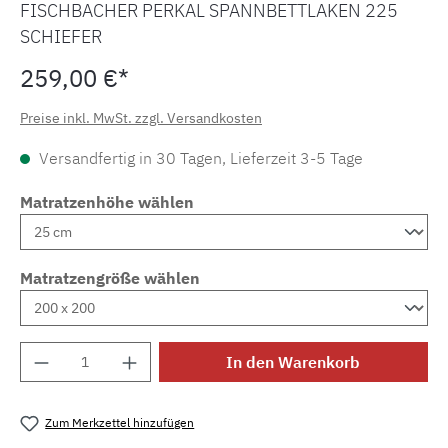
FISCHBACHER PERKAL SPANNBETTLAKEN 225
SCHIEFER
259,00 €*
Preise inkl. MwSt. zzgl. Versandkosten
Versandfertig in 30 Tagen, Lieferzeit 3-5 Tage
Matratzenhöhe wählen
Matratzengröße wählen
Produkt Anzahl: Gib den gewünschten Wert e
In den Warenkorb
Zum Merkzettel hinzufügen