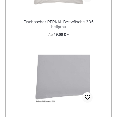
Fischbacher PERKAL Bettwäsche 305
hellgrau
Regulärer Preis:
Ab
49,00 € *