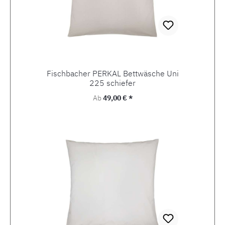
Fischbacher PERKAL Bettwäsche Uni
225 schiefer
Regulärer Preis:
Ab
49,00 € *