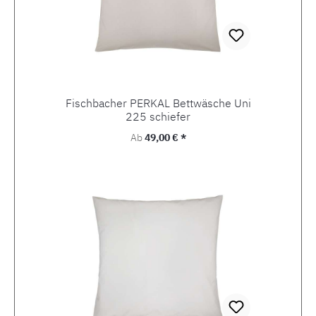
Fischbacher PERKAL Bettwäsche Uni
225 schiefer
Regulärer Preis:
Ab
49,00 € *