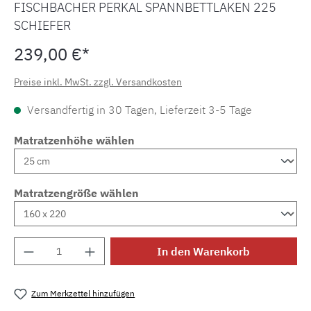
FISCHBACHER PERKAL SPANNBETTLAKEN 225
SCHIEFER
239,00 €*
Preise inkl. MwSt. zzgl. Versandkosten
Versandfertig in 30 Tagen, Lieferzeit 3-5 Tage
Matratzenhöhe wählen
Matratzengröße wählen
Produkt Anzahl: Gib den gewünschten Wert e
In den Warenkorb
Zum Merkzettel hinzufügen