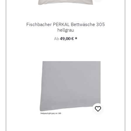
Fischbacher PERKAL Bettwäsche 305
hellgrau
Regulärer Preis:
Ab
49,00 € *