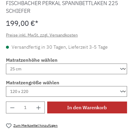
FISCHBACHER PERKAL SPANNBETTLAKEN 225
SCHIEFER
199,00 €*
Preise inkl. MwSt. zzgl. Versandkosten
Versandfertig in 30 Tagen, Lieferzeit 3-5 Tage
Matratzenhöhe wählen
Matratzengröße wählen
Produkt Anzahl: Gib den gewünschten Wert e
In den Warenkorb
Zum Merkzettel hinzufügen