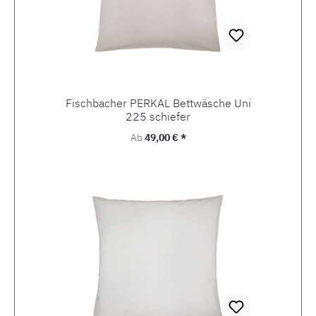
Fischbacher PERKAL Bettwäsche Uni
225 schiefer
Regulärer Preis:
Ab
49,00 € *