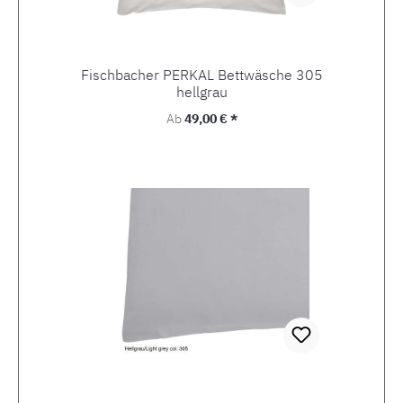
Fischbacher PERKAL Bettwäsche 305
hellgrau
Regulärer Preis:
Ab
49,00 € *