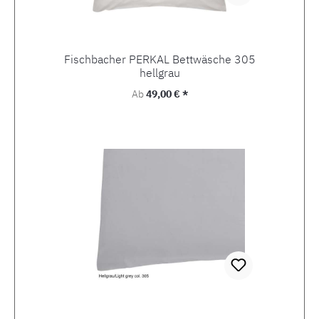
Fischbacher PERKAL Bettwäsche 305
hellgrau
Regulärer Preis:
Ab
49,00 € *