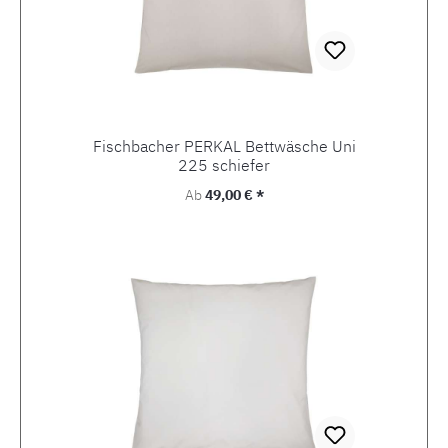
Fischbacher PERKAL Bettwäsche Uni
225 schiefer
Regulärer Preis:
Ab
49,00 € *