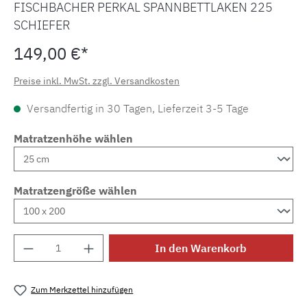
FISCHBACHER PERKAL SPANNBETTLAKEN 225
SCHIEFER
149,00 €*
Preise inkl. MwSt. zzgl. Versandkosten
Versandfertig in 30 Tagen, Lieferzeit 3-5 Tage
Matratzenhöhe wählen
Matratzengröße wählen
Produkt Anzahl: Gib den gewünschten Wert e
In den Warenkorb
Zum Merkzettel hinzufügen