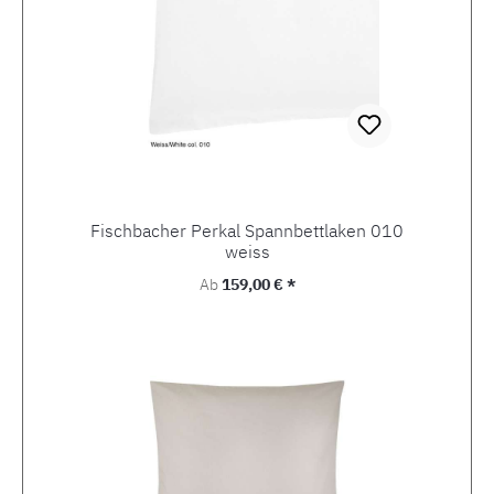
Fischbacher Perkal Spannbettlaken 010
weiss
Regulärer Preis:
Ab
159,00 € *