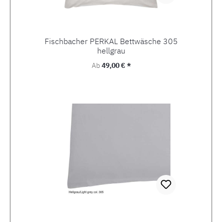
Fischbacher PERKAL Bettwäsche 305
hellgrau
Regulärer Preis:
Ab
49,00 € *