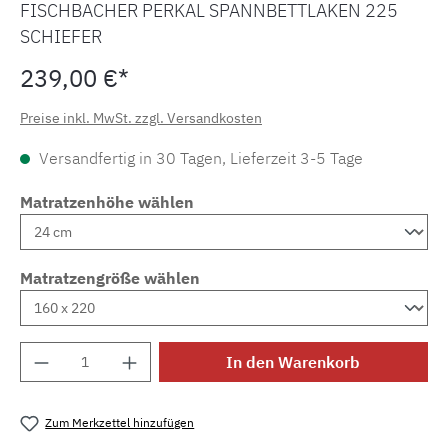
FISCHBACHER PERKAL SPANNBETTLAKEN 225
SCHIEFER
239,00 €*
Preise inkl. MwSt. zzgl. Versandkosten
Versandfertig in 30 Tagen, Lieferzeit 3-5 Tage
Matratzenhöhe wählen
Matratzengröße wählen
Produkt Anzahl: Gib den gewünschten Wert e
In den Warenkorb
Zum Merkzettel hinzufügen