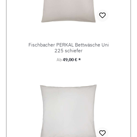
Fischbacher PERKAL Bettwäsche Uni
225 schiefer
Regulärer Preis:
Ab
49,00 € *