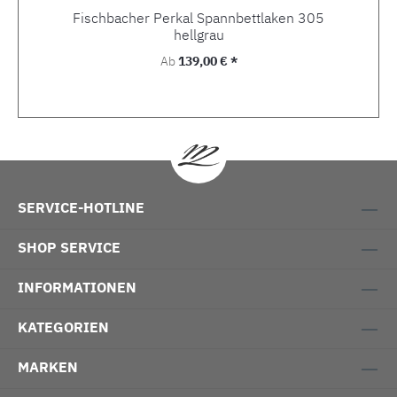
Fischbacher Perkal Spannbettlaken 305
hellgrau
Regulärer Preis:
Ab
139,00 € *
SERVICE-HOTLINE
SHOP SERVICE
INFORMATIONEN
KATEGORIEN
MARKEN