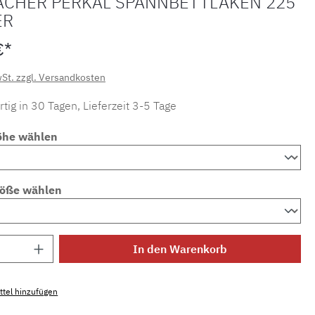
ACHER PERKAL SPANNBETTLAKEN 225
ER
€*
wSt. zzgl. Versandkosten
tig in 30 Tagen, Lieferzeit 3-5 Tage
öhe wählen
röße wählen
Anzahl: Gib den gewünschten Wert ein ode
In den Warenkorb
tel hinzufügen