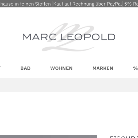
uhause in feinen Stoffen⎮Kauf auf Rechnung über PayPal⎮5% Ra
T
BAD
WOHNEN
MARKEN
%