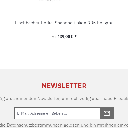
Fischbacher Perkal Spannbettlaken 305 hellgrau
Regulärer Preis:
Ab
139,00 € *
NEWSLETTER
ßig erscheinenden Newsletter, um rechtzeitig über neue Produk
 die
Datenschutzbestimmungen
gelesen und bin mit ihnen einv