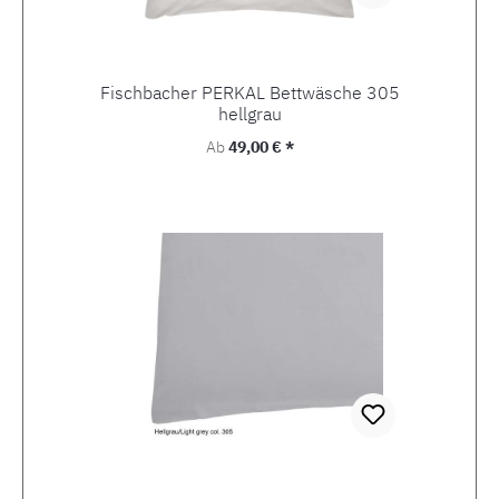
Fischbacher PERKAL Bettwäsche 305
hellgrau
Regulärer Preis:
Ab
49,00 € *