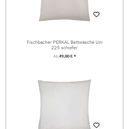
Fischbacher PERKAL Bettwäsche Uni
225 schiefer
Regulärer Preis:
Ab
49,00 € *