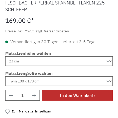
FISCHBACHER PERKAL SPANNBETTLAKEN 225
SCHIEFER
169,00 €*
Preise inkl. MwSt. zzgl. Versandkosten
Versandfertig in 30 Tagen, Lieferzeit 3-5 Tage
Matratzenhöhe wählen
Matratzengröße wählen
Produkt Anzahl: Gib den gewünschten Wert e
In den Warenkorb
Zum Merkzettel hinzufügen