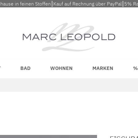
uhause in feinen Stoffen⎮Kauf auf Rechnung über PayPal⎮5% Ra
T
BAD
WOHNEN
MARKEN
%