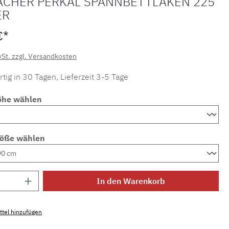
ACHER PERKAL SPANNBETTLAKEN 225
ER
€*
wSt. zzgl. Versandkosten
tig in 30 Tagen, Lieferzeit 3-5 Tage
öhe wählen
röße wählen
Anzahl: Gib den gewünschten Wert ein ode
In den Warenkorb
tel hinzufügen