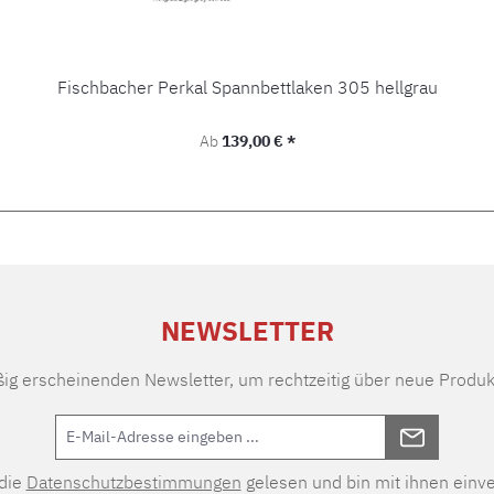
Fischbacher Perkal Spannbettlaken 305 hellgrau
Regulärer Preis:
Ab
139,00 € *
NEWSLETTER
ßig erscheinenden Newsletter, um rechtzeitig über neue Produk
 die
Datenschutzbestimmungen
gelesen und bin mit ihnen einv