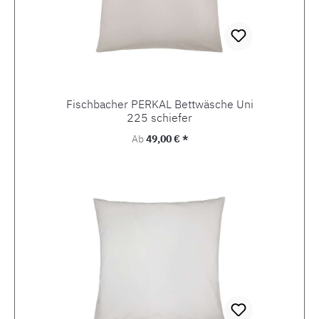
Fischbacher PERKAL Bettwäsche Uni
225 schiefer
Regulärer Preis:
Ab
49,00 € *