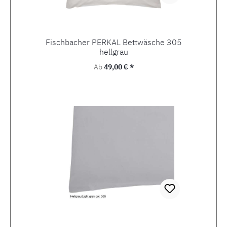
Fischbacher PERKAL Bettwäsche 305
hellgrau
Regulärer Preis:
Ab
49,00 € *