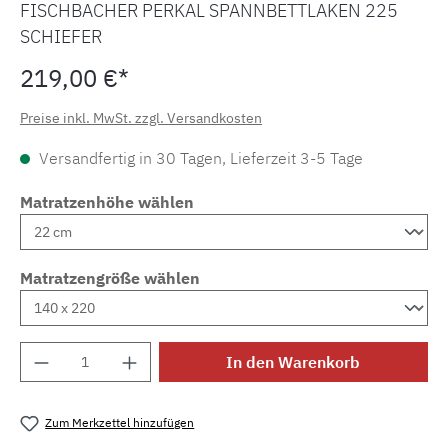
FISCHBACHER PERKAL SPANNBETTLAKEN 225
SCHIEFER
219,00 €*
Preise inkl. MwSt. zzgl. Versandkosten
Versandfertig in 30 Tagen, Lieferzeit 3-5 Tage
Matratzenhöhe wählen
Matratzengröße wählen
Produkt Anzahl: Gib den gewünschten Wert e
In den Warenkorb
Zum Merkzettel hinzufügen