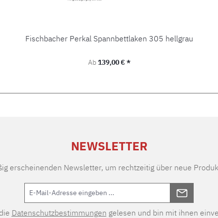
Fischbacher Perkal Spannbettlaken 305 hellgrau
Regulärer Preis:
Ab
139,00 € *
NEWSLETTER
ßig erscheinenden Newsletter, um rechtzeitig über neue Produk
 die
Datenschutzbestimmungen
gelesen und bin mit ihnen einv