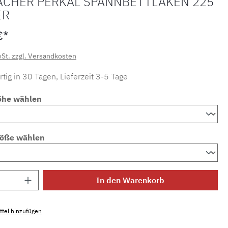
ACHER PERKAL SPANNBETTLAKEN 225
ER
€*
wSt. zzgl. Versandkosten
tig in 30 Tagen, Lieferzeit 3-5 Tage
öhe wählen
röße wählen
Anzahl: Gib den gewünschten Wert ein ode
In den Warenkorb
tel hinzufügen