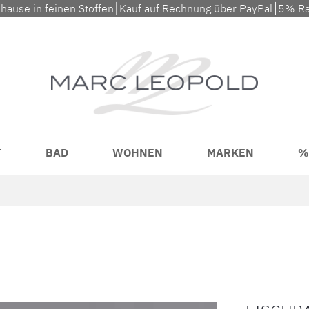
uhause in feinen Stoffen⎮Kauf auf Rechnung über PayPal⎮5% Ra
T
BAD
WOHNEN
MARKEN
%