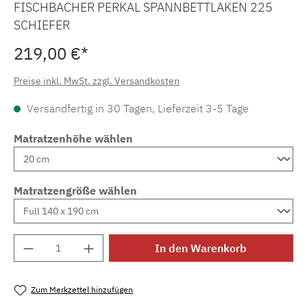
FISCHBACHER PERKAL SPANNBETTLAKEN 225
SCHIEFER
219,00 €*
Preise inkl. MwSt. zzgl. Versandkosten
Versandfertig in 30 Tagen, Lieferzeit 3-5 Tage
Matratzenhöhe wählen
Matratzengröße wählen
Produkt Anzahl: Gib den gewünschten Wert e
In den Warenkorb
Zum Merkzettel hinzufügen