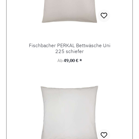
Fischbacher PERKAL Bettwäsche Uni
225 schiefer
Regulärer Preis:
Ab
49,00 € *