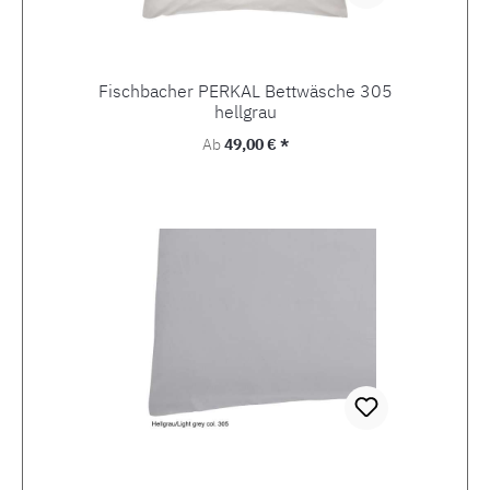
Fischbacher PERKAL Bettwäsche 305
hellgrau
Regulärer Preis:
Ab
49,00 € *