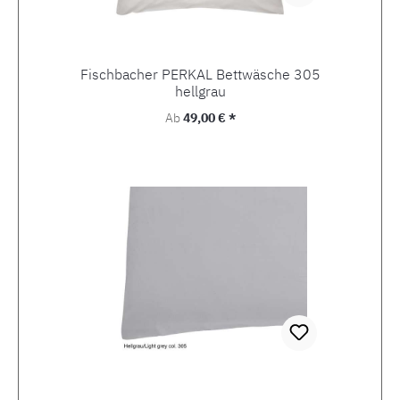
Fischbacher PERKAL Bettwäsche 305
hellgrau
Regulärer Preis:
Ab
49,00 € *