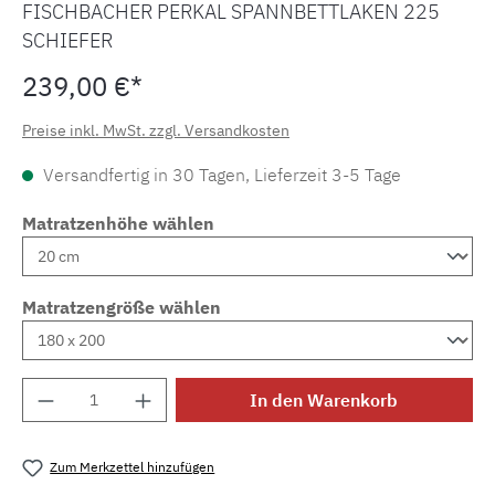
FISCHBACHER PERKAL SPANNBETTLAKEN 225
SCHIEFER
239,00 €*
Preise inkl. MwSt. zzgl. Versandkosten
Versandfertig in 30 Tagen, Lieferzeit 3-5 Tage
Matratzenhöhe wählen
Matratzengröße wählen
Produkt Anzahl: Gib den gewünschten Wert e
In den Warenkorb
Zum Merkzettel hinzufügen