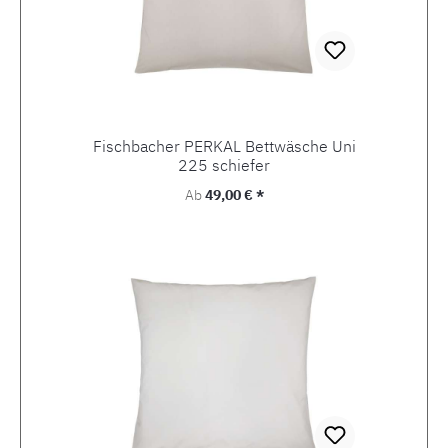
Fischbacher PERKAL Bettwäsche Uni
225 schiefer
Regulärer Preis:
Ab
49,00 € *