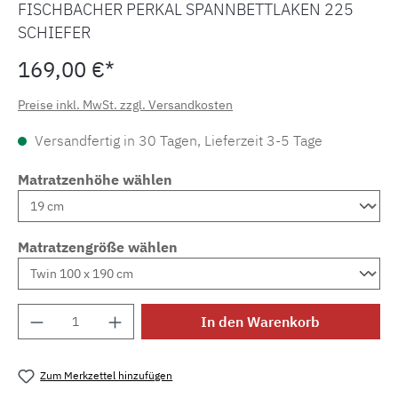
FISCHBACHER PERKAL SPANNBETTLAKEN 225
SCHIEFER
169,00 €*
Preise inkl. MwSt. zzgl. Versandkosten
Versandfertig in 30 Tagen, Lieferzeit 3-5 Tage
Matratzenhöhe wählen
Matratzengröße wählen
Produkt Anzahl: Gib den gewünschten Wert e
In den Warenkorb
Zum Merkzettel hinzufügen