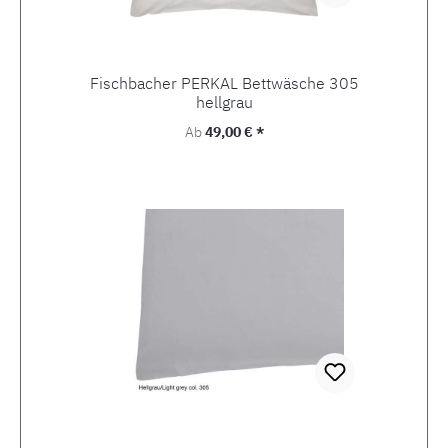
Fischbacher PERKAL Bettwäsche 305
hellgrau
Regulärer Preis:
Ab
49,00 € *