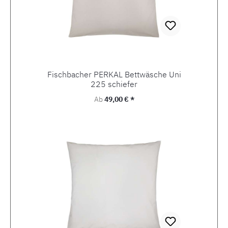
Fischbacher PERKAL Bettwäsche Uni
225 schiefer
Regulärer Preis:
Ab
49,00 € *