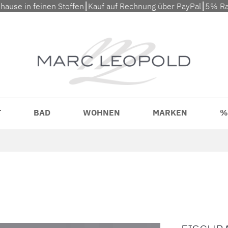
uhause in feinen Stoffen⎮Kauf auf Rechnung über PayPal⎮5% Ra
T
BAD
WOHNEN
MARKEN
%