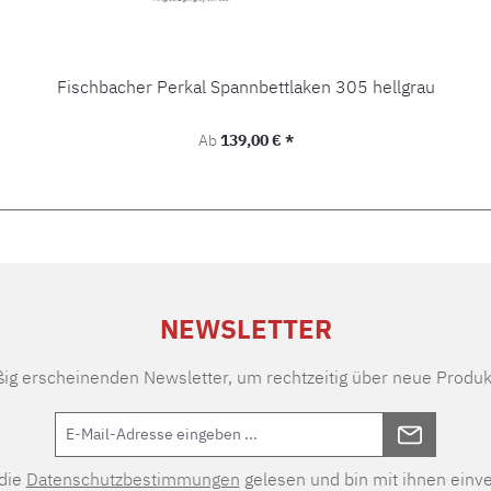
Fischbacher Perkal Spannbettlaken 305 hellgrau
Regulärer Preis:
Ab
139,00 € *
NEWSLETTER
ßig erscheinenden Newsletter, um rechtzeitig über neue Produk
 die
Datenschutzbestimmungen
gelesen und bin mit ihnen einv