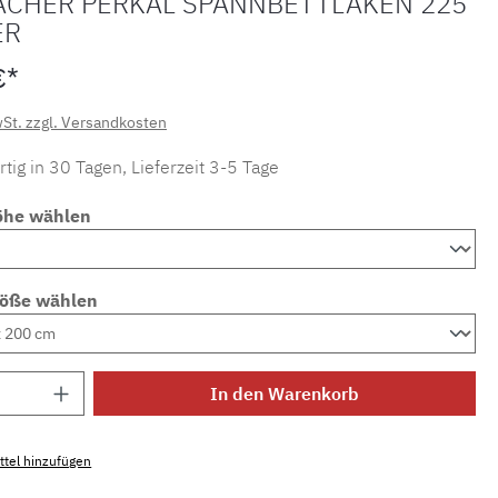
ACHER PERKAL SPANNBETTLAKEN 225
ER
€*
wSt. zzgl. Versandkosten
tig in 30 Tagen, Lieferzeit 3-5 Tage
öhe wählen
röße wählen
Anzahl: Gib den gewünschten Wert ein ode
In den Warenkorb
tel hinzufügen