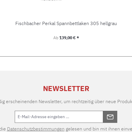
Fischbacher Perkal Spannbettlaken 305 hellgrau
Regulärer Preis:
Ab
139,00 € *
NEWSLETTER
ßig erscheinenden Newsletter, um rechtzeitig über neue Produk
 die
Datenschutzbestimmungen
gelesen und bin mit ihnen einv