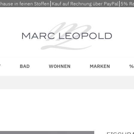
uhause in feinen Stoffen⎮Kauf auf Rechnung über PayPal⎮5% Ra
T
BAD
WOHNEN
MARKEN
%