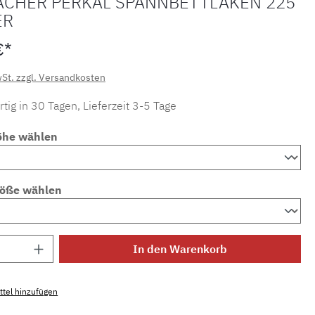
ACHER PERKAL SPANNBETTLAKEN 225
ER
€*
wSt. zzgl. Versandkosten
tig in 30 Tagen, Lieferzeit 3-5 Tage
öhe wählen
röße wählen
Anzahl: Gib den gewünschten Wert ein ode
In den Warenkorb
tel hinzufügen