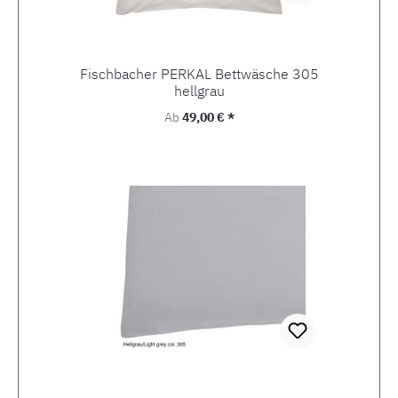
Fischbacher PERKAL Bettwäsche 305
hellgrau
Regulärer Preis:
Ab
49,00 € *