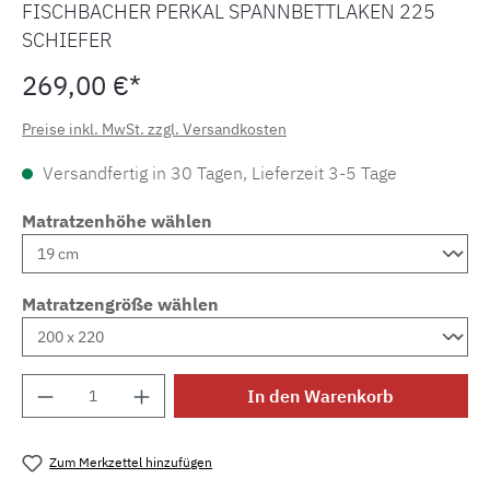
FISCHBACHER PERKAL SPANNBETTLAKEN 225
SCHIEFER
269,00 €*
Preise inkl. MwSt. zzgl. Versandkosten
Versandfertig in 30 Tagen, Lieferzeit 3-5 Tage
Matratzenhöhe wählen
Matratzengröße wählen
Produkt Anzahl: Gib den gewünschten Wert e
In den Warenkorb
Zum Merkzettel hinzufügen