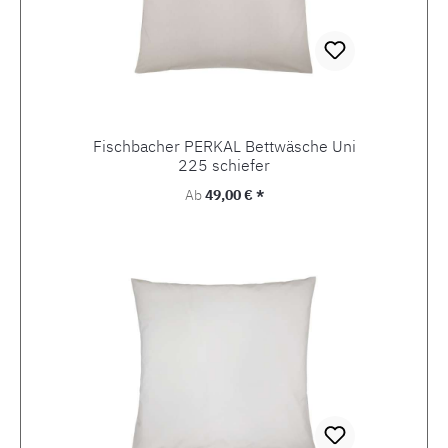
Fischbacher PERKAL Bettwäsche Uni
225 schiefer
Regulärer Preis:
Ab
49,00 € *