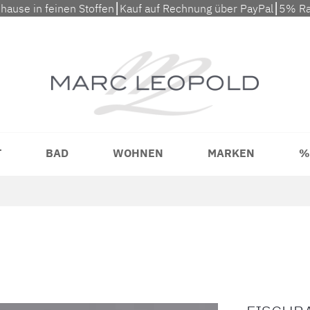
uhause in feinen Stoffen⎮Kauf auf Rechnung über PayPal⎮5% Ra
T
BAD
WOHNEN
MARKEN
%