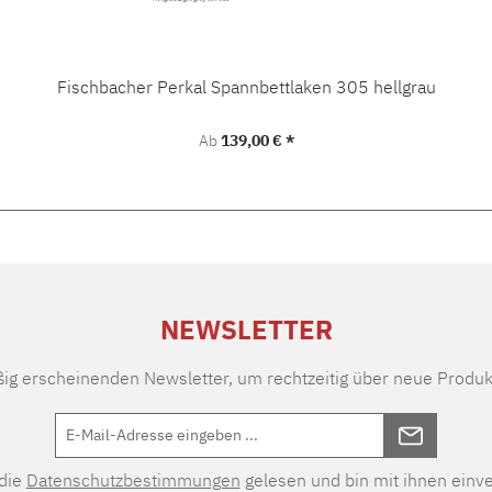
Fischbacher Perkal Spannbettlaken 305 hellgrau
Regulärer Preis:
Ab
139,00 € *
NEWSLETTER
ßig erscheinenden Newsletter, um rechtzeitig über neue Produk
 die
Datenschutzbestimmungen
gelesen und bin mit ihnen einv