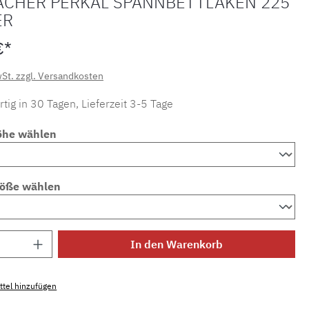
ACHER PERKAL SPANNBETTLAKEN 225
ER
€*
wSt. zzgl. Versandkosten
tig in 30 Tagen, Lieferzeit 3-5 Tage
öhe wählen
röße wählen
Anzahl: Gib den gewünschten Wert ein ode
In den Warenkorb
tel hinzufügen