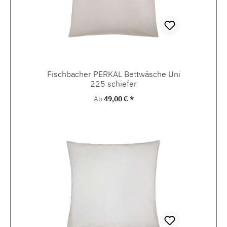
Fischbacher PERKAL Bettwäsche Uni
225 schiefer
Regulärer Preis:
Ab
49,00 € *