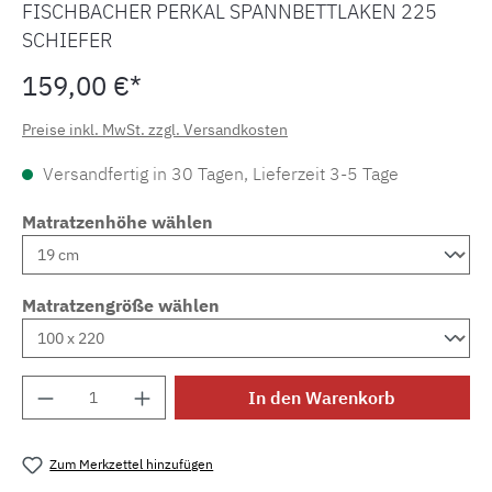
FISCHBACHER PERKAL SPANNBETTLAKEN 225
SCHIEFER
159,00 €*
Preise inkl. MwSt. zzgl. Versandkosten
Versandfertig in 30 Tagen, Lieferzeit 3-5 Tage
Matratzenhöhe wählen
Matratzengröße wählen
Produkt Anzahl: Gib den gewünschten Wert e
In den Warenkorb
Zum Merkzettel hinzufügen