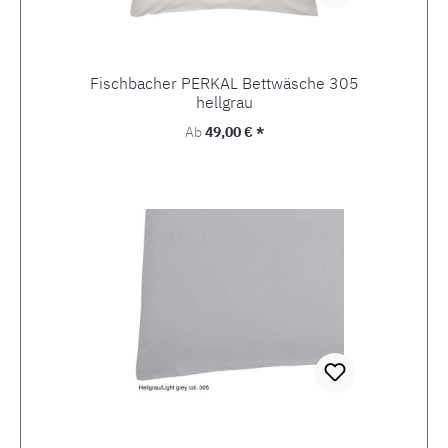
Fischbacher PERKAL Bettwäsche 305
hellgrau
Regulärer Preis:
Ab
49,00 € *