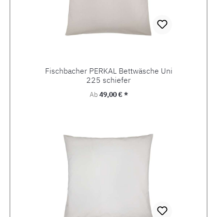
Fischbacher PERKAL Bettwäsche Uni
225 schiefer
Regulärer Preis:
Ab
49,00 € *