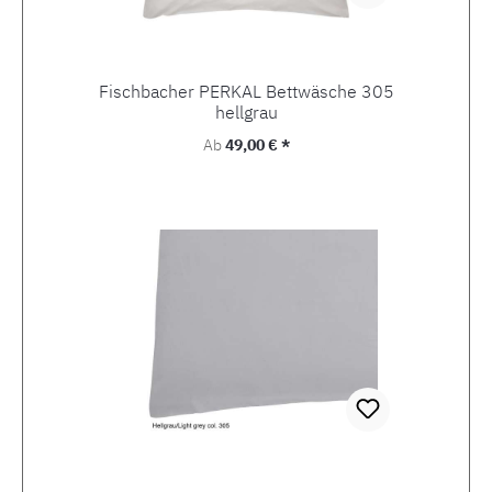
Fischbacher PERKAL Bettwäsche 305
hellgrau
Regulärer Preis:
Ab
49,00 € *