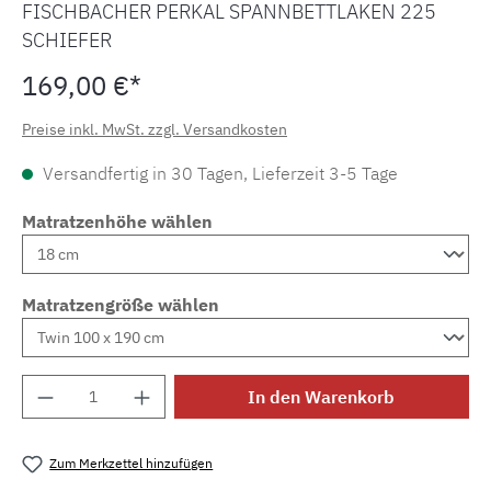
FISCHBACHER PERKAL SPANNBETTLAKEN 225
SCHIEFER
169,00 €*
Preise inkl. MwSt. zzgl. Versandkosten
Versandfertig in 30 Tagen, Lieferzeit 3-5 Tage
Matratzenhöhe wählen
Matratzengröße wählen
Produkt Anzahl: Gib den gewünschten Wert e
In den Warenkorb
Zum Merkzettel hinzufügen