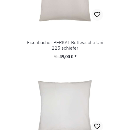
Fischbacher PERKAL Bettwäsche Uni
225 schiefer
Regulärer Preis:
Ab
49,00 € *