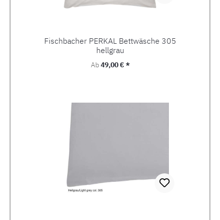
Fischbacher PERKAL Bettwäsche 305
hellgrau
Regulärer Preis:
Ab
49,00 € *