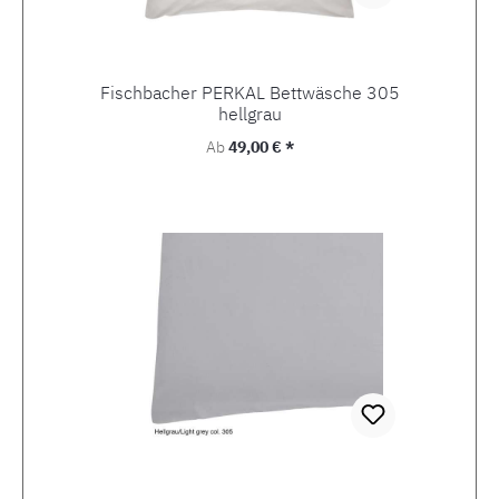
Fischbacher PERKAL Bettwäsche 305
hellgrau
Regulärer Preis:
Ab
49,00 € *