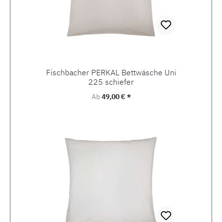
Fischbacher PERKAL Bettwäsche Uni
225 schiefer
Regulärer Preis:
Ab
49,00 € *