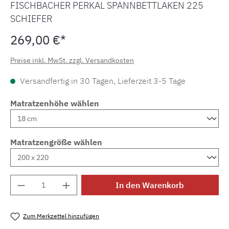
FISCHBACHER PERKAL SPANNBETTLAKEN 225
SCHIEFER
269,00 €*
Preise inkl. MwSt. zzgl. Versandkosten
Versandfertig in 30 Tagen, Lieferzeit 3-5 Tage
Matratzenhöhe wählen
Matratzengröße wählen
Produkt Anzahl: Gib den gewünschten Wert e
In den Warenkorb
Zum Merkzettel hinzufügen