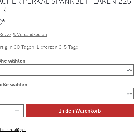
ACHER PERKAL SPANNBETTLAKEN 225
ER
€*
wSt. zzgl. Versandkosten
tig in 30 Tagen, Lieferzeit 3-5 Tage
öhe wählen
röße wählen
Anzahl: Gib den gewünschten Wert ein ode
In den Warenkorb
tel hinzufügen