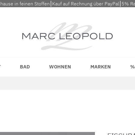
uhause in feinen Stoffen⎮Kauf auf Rechnung über PayPal⎮5% Ra
T
BAD
WOHNEN
MARKEN
%