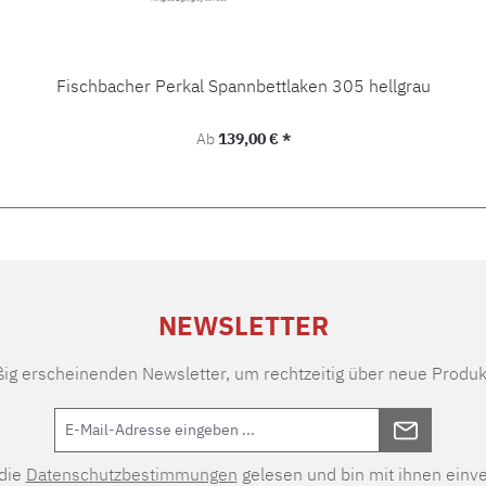
Fischbacher Perkal Spannbettlaken 305 hellgrau
Regulärer Preis:
Ab
139,00 € *
NEWSLETTER
ßig erscheinenden Newsletter, um rechtzeitig über neue Produk
 die
Datenschutzbestimmungen
gelesen und bin mit ihnen einv