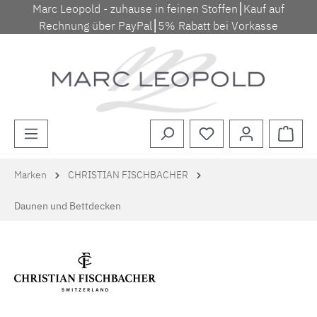
Marc Leopold - zuhause in feinen Stoffen⎮Kauf auf
Zum Hauptinhalt springen
Rechnung über PayPal⎮5% Rabatt bei Vorkasse
Waren
Marken
CHRISTIAN FISCHBACHER
Daunen und Bettdecken