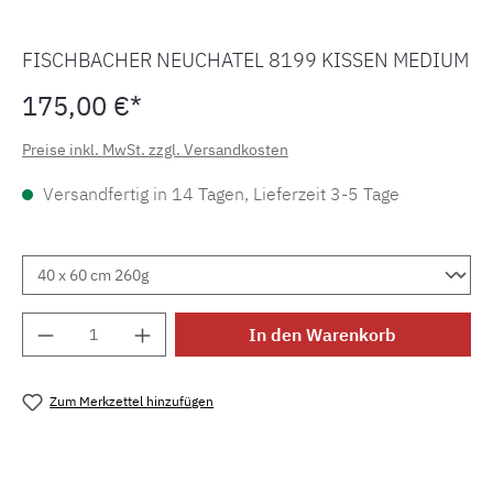
FISCHBACHER NEUCHATEL 8199 KISSEN MEDIUM
175,00 €*
Preise inkl. MwSt. zzgl. Versandkosten
Versandfertig in 14 Tagen, Lieferzeit 3-5 Tage
Produkt Anzahl: Gib den gewünschten Wert e
In den Warenkorb
Zum Merkzettel hinzufügen
Produktnummer:
MLFB.neuchatel.medium8199