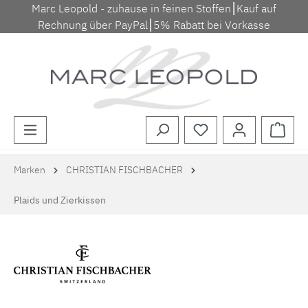
Marc Leopold - zuhause in feinen Stoffen⎮Kauf auf
Zum Hauptinhalt springen
Rechnung über PayPal⎮5% Rabatt bei Vorkasse
Waren
Marken
CHRISTIAN FISCHBACHER
Plaids und Zierkissen