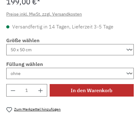
199,00 €*
Preise inkl. MwSt. zzgl. Versandkosten
Versandfertig in 14 Tagen, Lieferzeit 3-5 Tage
Größe wählen
Füllung wählen
Produkt Anzahl: Gib den gewünschten Wert e
In den Warenkorb
Zum Merkzettel hinzufügen
Produktnummer:
MLFB.zk.magicforest