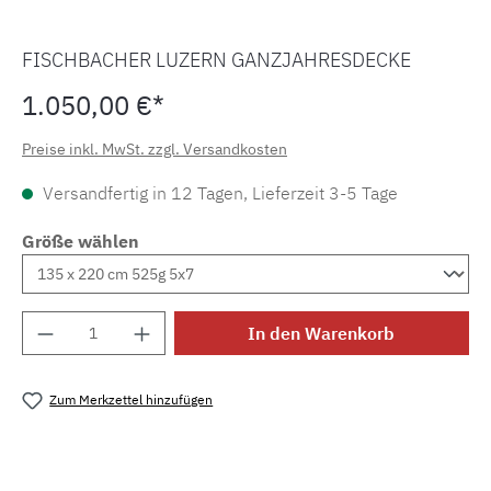
FISCHBACHER LUZERN GANZJAHRESDECKE
1.050,00 €*
Preise inkl. MwSt. zzgl. Versandkosten
Versandfertig in 12 Tagen, Lieferzeit 3-5 Tage
Größe wählen
Produkt Anzahl: Gib den gewünschten Wert e
In den Warenkorb
Zum Merkzettel hinzufügen
Produktnummer:
MLFB.luzern.2