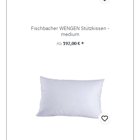
Fischbacher WENGEN Stützkissen -
medium
Regulärer Preis:
Ab
192,00 € *