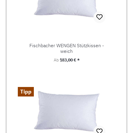
Fischbacher WENGEN Stützkissen -
weich
Regulärer Preis:
Ab
183,00 € *
Tipp