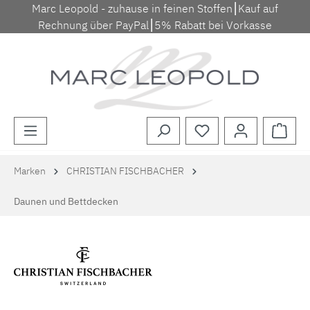
Marc Leopold - zuhause in feinen Stoffen⎮Kauf auf
Zum Hauptinhalt springen
Rechnung über PayPal⎮5% Rabatt bei Vorkasse
Waren
Marken
CHRISTIAN FISCHBACHER
Daunen und Bettdecken