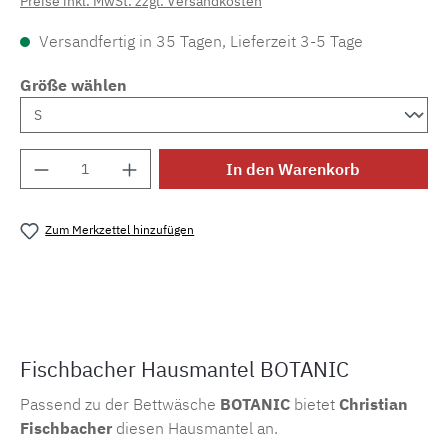
Preise inkl. MwSt. zzgl. Versandkosten
Versandfertig in 35 Tagen, Lieferzeit 3-5 Tage
Größe wählen
Produkt Anzahl: Gib den gewünschten Wert e
In den Warenkorb
Zum Merkzettel hinzufügen
Produktnummer:
MLFB.E17.295.1
Fischbacher Hausmantel BOTANIC
Passend zu der Bettwäsche
BOTANIC
bietet
Christian
Fischbacher
diesen Hausmantel an.