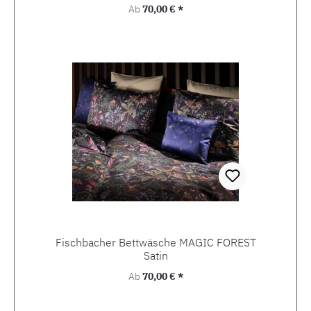
Regulärer Preis:
Ab
70,00 € *
Fischbacher Bettwäsche MAGIC FOREST
Satin
Regulärer Preis:
Ab
70,00 € *