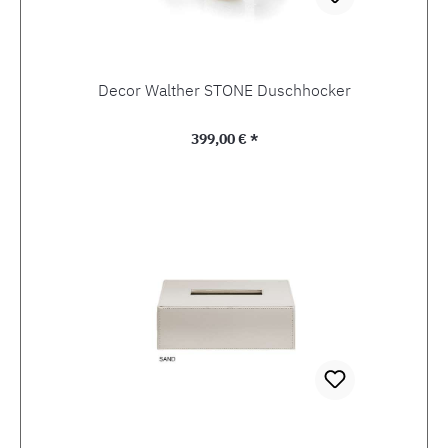
Decor Walther STONE Duschhocker
Regulärer Preis:
399,00 € *