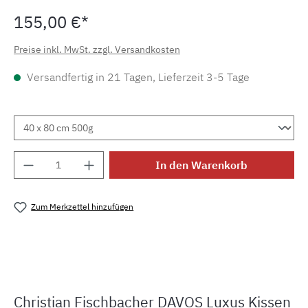
155,00 €*
Preise inkl. MwSt. zzgl. Versandkosten
Versandfertig in 21 Tagen, Lieferzeit 3-5 Tage
Produkt Anzahl: Gib den gewünschten Wert e
In den Warenkorb
Zum Merkzettel hinzufügen
Produktnummer:
MLDO.8198.1
Christian Fischbacher DAVOS Luxus Kissen