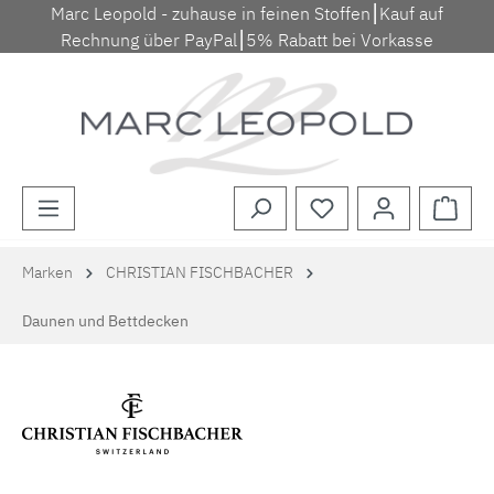
Marc Leopold - zuhause in feinen Stoffen⎮Kauf auf
Zum Hauptinhalt springen
Rechnung über PayPal⎮5% Rabatt bei Vorkasse
Waren
Marken
CHRISTIAN FISCHBACHER
Daunen und Bettdecken