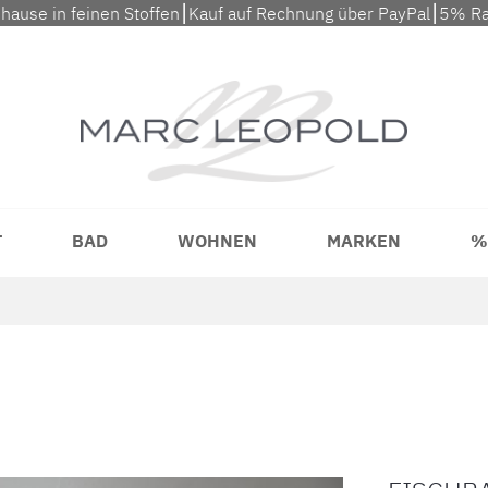
uhause in feinen Stoffen⎮Kauf auf Rechnung über PayPal⎮5% Ra
T
BAD
WOHNEN
MARKEN
%