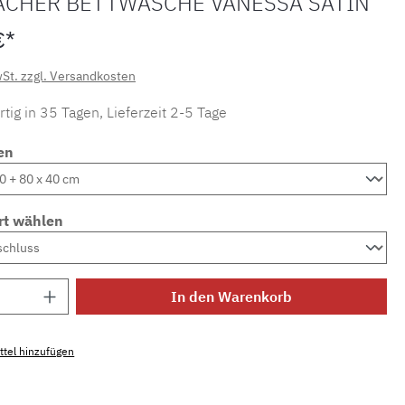
ACHER BETTWÄSCHE VANESSA SATIN
€*
wSt. zzgl. Versandkosten
tig in 35 Tagen, Lieferzeit 2-5 Tage
en
rt wählen
Anzahl: Gib den gewünschten Wert ein ode
In den Warenkorb
tel hinzufügen
mmer:
SW15721.1