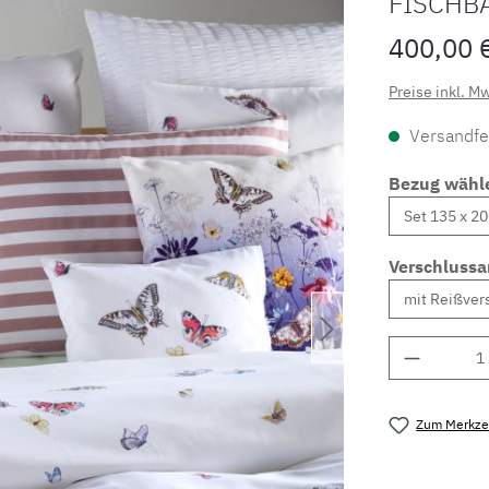
FISCHB
400,00 
Preise inkl. M
Versandfer
Bezug wähl
Verschlussa
Produkt 
Zum Merkzet
Produktnu