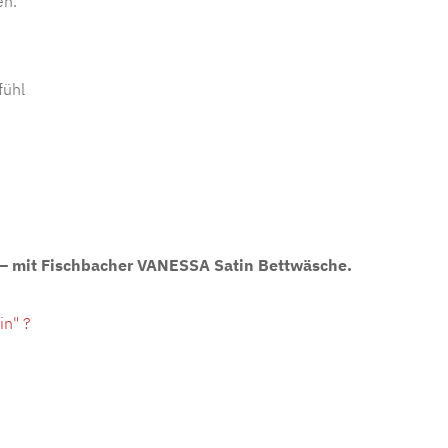
en.
fühl
 – mit Fischbacher VANESSA Satin Bettwäsche.
in" ?