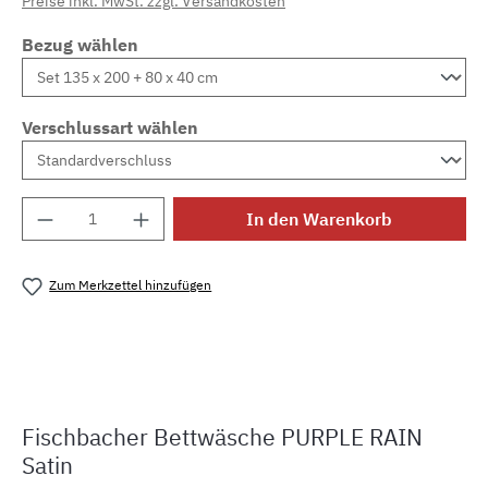
Preise inkl. MwSt. zzgl. Versandkosten
Bezug wählen
Verschlussart wählen
Produkt Anzahl: Gib den gewünschten Wert e
In den Warenkorb
Zum Merkzettel hinzufügen
Produktnummer:
CF.purple-rainM.2
Fischbacher Bettwäsche PURPLE RAIN
Satin