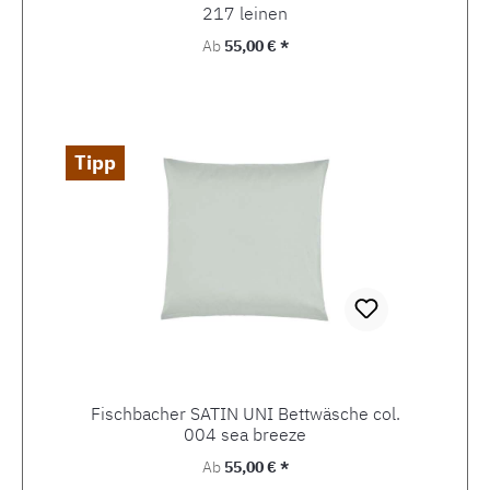
217 leinen
Regulärer Preis:
Ab
55,00 € *
Tipp
Fischbacher SATIN UNI Bettwäsche col.
004 sea breeze
Regulärer Preis:
Ab
55,00 € *