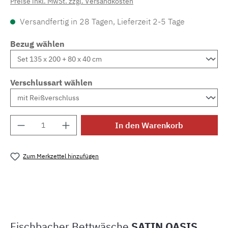
Preise inkl. MwSt. zzgl. Versandkosten
Versandfertig in 28 Tagen, Lieferzeit 2-5 Tage
Bezug wählen
Verschlussart wählen
Produkt Anzahl: Gib den gewünschten Wert e
In den Warenkorb
Zum Merkzettel hinzufügen
Produktnummer:
SW15735.1
Fischbacher Bettwäsche
SATIN OASIS