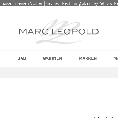
uhause in feinen Stoffen⎮Kauf auf Rechnung über PayPal⎮5% Ra
T
BAD
WOHNEN
MARKEN
%