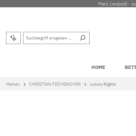
Marc Leopold - z
m Hauptinhalt springen
Zur Suche springen
Zur Hauptnavigation springen
HOME
BET
Marken
CHRISTIAN FISCHBACHER
Luxury Nights