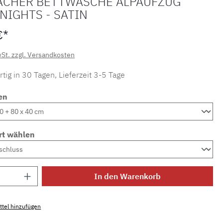
ACHER BETTWÄSCHE ALPAUFZUG
NIGHTS - SATIN
€*
wSt. zzgl. Versandkosten
tig in 30 Tagen, Lieferzeit 3-5 Tage
en
rt wählen
Anzahl: Gib den gewünschten Wert ein ode
In den Warenkorb
tel hinzufügen