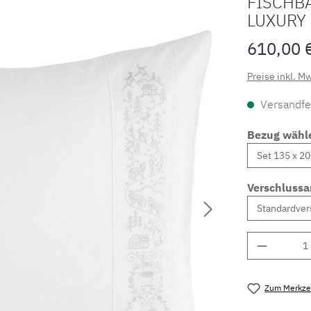
FISCHB
LUXURY 
610,00 
Preise inkl. M
Versandfer
Bezug wähl
Verschlussa
Produkt 
Zum Merkzet