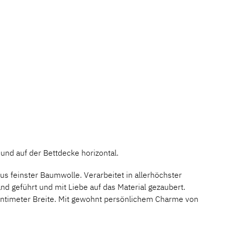
mmer:
MLFB.566.LNI.367
 und auf der Bettdecke horizontal.
s feinster Baumwolle. Verarbeitet in allerhöchster
d geführt und mit Liebe auf das Material gezaubert.
0 Zentimeter Breite. Mit gewohnt persönlichem Charme von