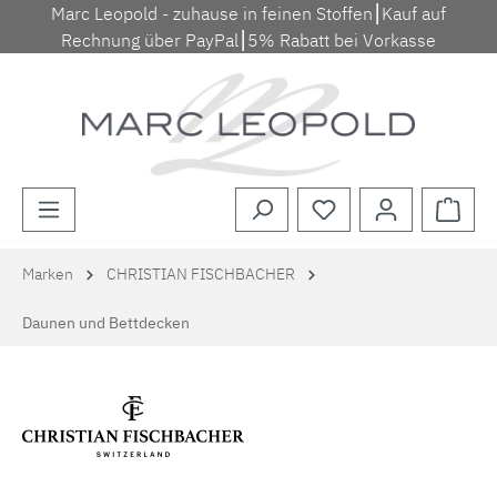
Marc Leopold - zuhause in feinen Stoffen⎮Kauf auf
Zum Hauptinhalt springen
Rechnung über PayPal⎮5% Rabatt bei Vorkasse
Waren
Marken
CHRISTIAN FISCHBACHER
Daunen und Bettdecken