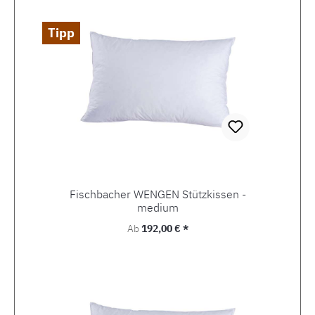
Tipp
Fischbacher WENGEN Stützkissen -
medium
Regulärer Preis:
Ab
192,00 € *