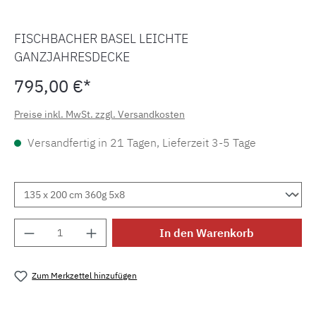
FISCHBACHER BASEL LEICHTE
GANZJAHRESDECKE
795,00 €*
Preise inkl. MwSt. zzgl. Versandkosten
Versandfertig in 21 Tagen, Lieferzeit 3-5 Tage
Produkt Anzahl: Gib den gewünschten Wert e
In den Warenkorb
Zum Merkzettel hinzufügen
Produktnummer:
MLFB.basel