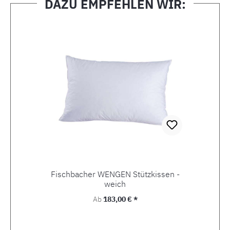
DAZU EMPFEHLEN WIR:
Produktgalerie überspringen
Fischbacher WENGEN Stützkissen -
weich
Regulärer Preis:
Ab
183,00 € *