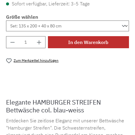
Sofort verfügbar, Lieferzeit: 3-5 Tage
Größe wählen
Produkt Anzahl: Gib den gewünschten Wert e
In den Warenkorb
Zum Merkzettel hinzufügen
Produktnummer:
MLEL.2460.bw
Elegante HAMBURGER STREIFEN
Bettwäsche col. blau-weiss
Entdecken Sie zeitlose Eleganz mit unserer Bettwäsche
"Hamburger Streifen". Die Schwesternstreifen,