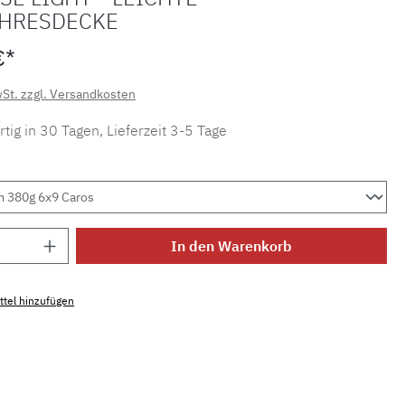
HRESDECKE
€*
wSt. zzgl. Versandkosten
tig in 30 Tagen, Lieferzeit 3-5 Tage
Anzahl: Gib den gewünschten Wert ein ode
In den Warenkorb
tel hinzufügen
mmer:
MLSB.700974-0000020001