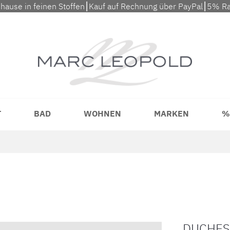
uhause in feinen Stoffen⎮Kauf auf Rechnung über PayPal⎮5% Ra
T
BAD
WOHNEN
MARKEN
%
DUCHESS