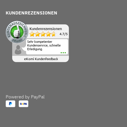
KUNDENREZENSIONEN
Kundenrezensionen
4.7
/
5
Sehr kompetenter
Kundenservice, schnelle
Erledigung.
eKomi
Kundenfeedback
Powered by PayPal