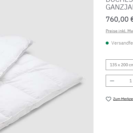
GANZJA
760,00 
Preise inkl. M
Versandfer
Produkt 
Zum Merkzet
Produktnu