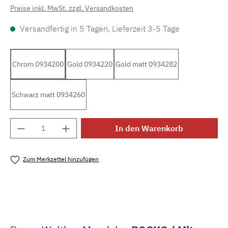
Preise inkl. MwSt. zzgl. Versandkosten
Versandfertig in 5 Tagen, Lieferzeit 3-5 Tage
Chrom 0934200
Gold 0934220
Gold matt 0934282
Schwarz matt 0934260
Produkt Anzahl: Gib den gewünschten Wert e
In den Warenkorb
Zum Merkzettel hinzufügen
Produktnummer:
MLDW.smg2.rocks