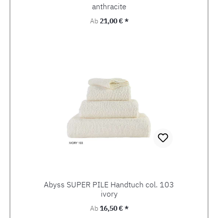
anthracite
Regulärer Preis:
Ab
21,00 € *
Abyss SUPER PILE Handtuch col. 103
ivory
Regulärer Preis:
Ab
16,50 € *