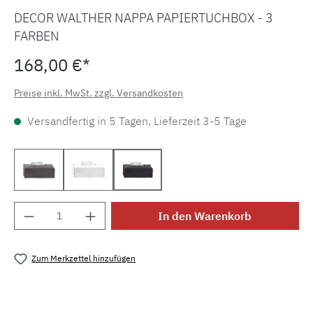
DECOR WALTHER NAPPA PAPIERTUCHBOX - 3
FARBEN
168,00 €*
Preise inkl. MwSt. zzgl. Versandkosten
Versandfertig in 5 Tagen, Lieferzeit 3-5 Tage
Rauchgrau 0938093
Schneeweiß 0938050
Schwarzbraun 0938090
Produkt Anzahl: Gib den gewünschten Wert e
In den Warenkorb
Zum Merkzettel hinzufügen
Produktnummer:
MLDW.pt.nappa