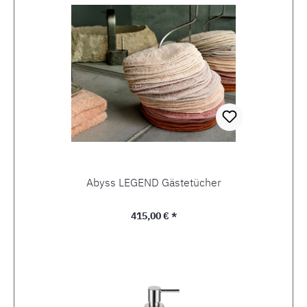
Abyss LEGEND Gästetücher
Regulärer Preis:
415,00 € *