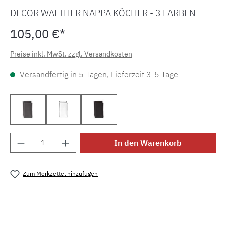
DECOR WALTHER NAPPA KÖCHER - 3 FARBEN
105,00 €*
Preise inkl. MwSt. zzgl. Versandkosten
Versandfertig in 5 Tagen, Lieferzeit 3-5 Tage
Rauchgrau 0938293
Schneeweiß 0938250
Schwarzbraun 0938290
Produkt Anzahl: Gib den gewünschten Wert e
In den Warenkorb
Zum Merkzettel hinzufügen
Produktnummer:
MLDW.k.nappa