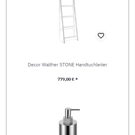
Decor Walther STONE Handtuchleiter
Regulärer Preis:
779,00 € *