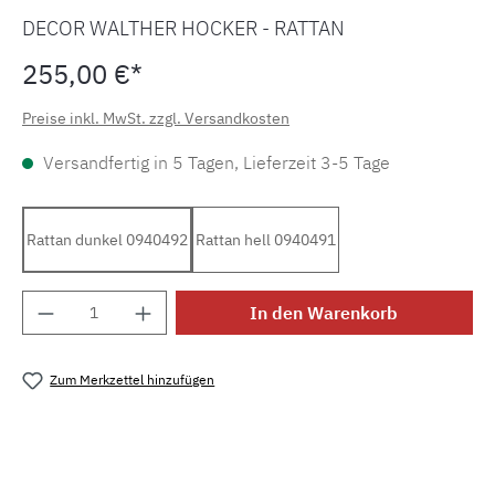
DECOR WALTHER HOCKER - RATTAN
255,00 €*
Preise inkl. MwSt. zzgl. Versandkosten
Versandfertig in 5 Tagen, Lieferzeit 3-5 Tage
Rattan dunkel 0940492
Rattan hell 0940491
Produkt Anzahl: Gib den gewünschten Wert e
In den Warenkorb
Zum Merkzettel hinzufügen
Produktnummer:
MLDW.basket.stool