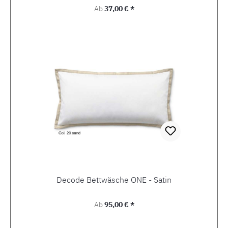
Regulärer Preis:
Ab
37,00 € *
Decode Bettwäsche ONE - Satin
Regulärer Preis:
Ab
95,00 € *