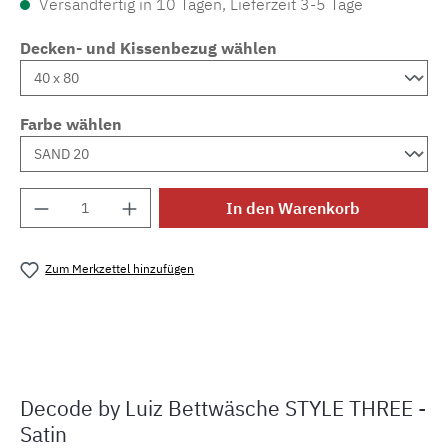
Versandfertig in 10 Tagen, Lieferzeit 3-5 Tage
Decken- und Kissenbezug wählen
Farbe wählen
Produkt Anzahl: Gib den gewünschten Wert e
In den Warenkorb
Zum Merkzettel hinzufügen
Produktnummer:
MLLU.S.three.
Decode by Luiz Bettwäsche STYLE THREE -
Satin